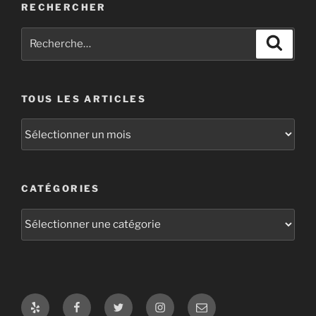
RECHERCHER
Recherche
Recher
pour
:
TOUS LES ARTICLES
Tous
les
articles
CATÉGORIES
Catégories
Yelp
Facebook
Twitter
Instagram
E-