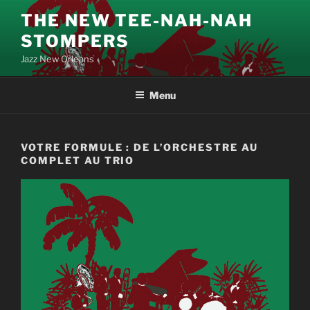
Aller
THE NEW TEE-NAH-NAH
au
STOMPERS
contenu
principal
Jazz New Orleans
Menu
VOTRE FORMULE : DE L’ORCHESTRE AU
COMPLET AU TRIO