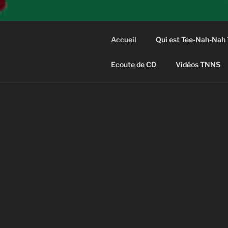
Accueil
Qui est Tee-Nah-Nah 
Ecoute de CD
Vidéos TNNS
ACCUEIL
Hi fellows !
Bienvenue ch